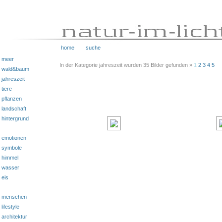
home
suche
meer
In der Kategorie jahreszeit wurden 35 Bilder gefunden »
1
2
3
4
5
wald&baum
jahreszeit
tiere
pflanzen
landschaft
hintergrund
emotionen
symbole
himmel
wasser
eis
menschen
lifestyle
architektur