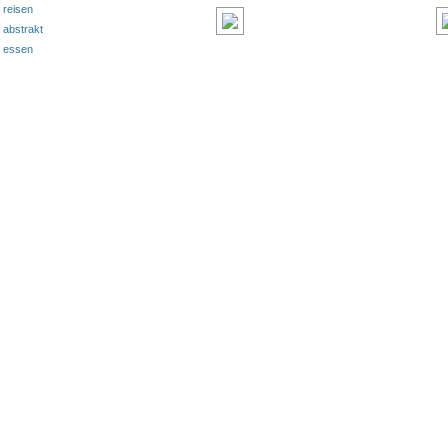
reisen
abstrakt
essen