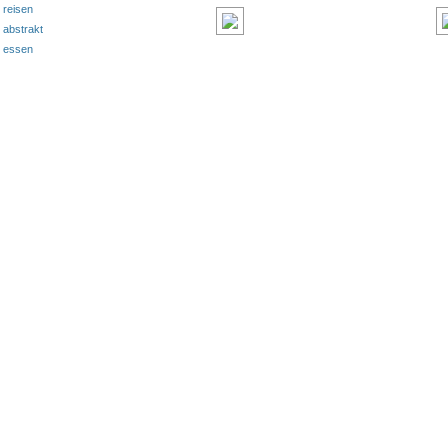
reisen
abstrakt
essen