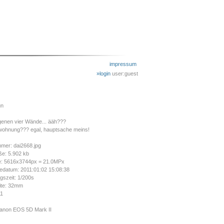
impressum
»login
user:guest
un
genen vier Wände... ääh???
ohnung??? egal, hauptsache meins!
mer: dai2668.jpg
ße: 5.902 kb
e: 5616x3744px = 21.0MPx
datum: 2011:01:02 15:08:38
gszeit: 1/200s
ite: 32mm
11
anon EOS 5D Mark II