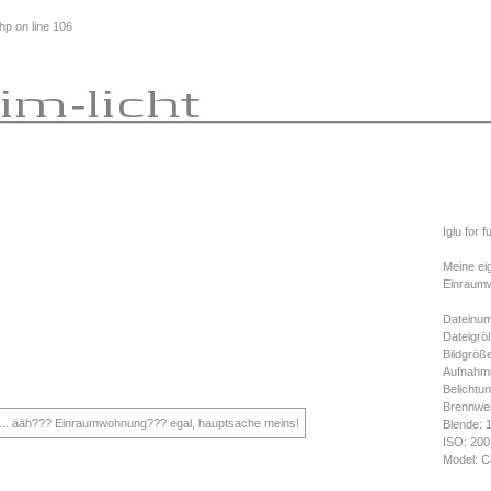
php
on line
106
Iglu for f
Meine ei
Einraumw
Dateinum
Dateigrö
Bildgröß
Aufnahme
Belichtun
Brennwe
Blende: 
ISO: 200
Model: C