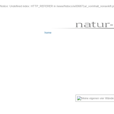
Notice
: Undefined index: HTTP_REFERER in
/www/htdocs/w006871a/_vorinhalt_nonavleft.
home