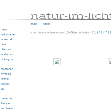
home
suche
meer
In der Kategorie tiere wurden 100 Bilder gefunden »
1
2
3
4
5
6
7
8
wald&baum
jahreszeit
tiere
pflanzen
landschaft
hintergrund
emotionen
symbole
himmel
wasser
eis
menschen
lifestyle
architektur