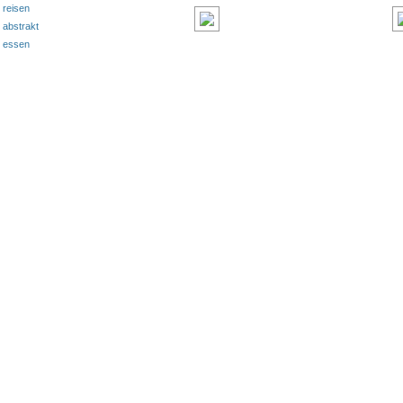
reisen
abstrakt
essen