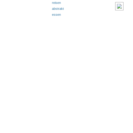
reisen
abstrakt
essen