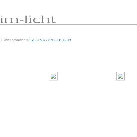
00 Bilder gefunden »
1
2
3
4
5
6
7
8
9
10
11
12
13