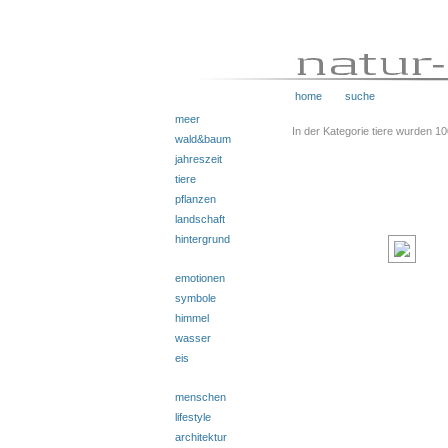
home
suche
meer
In der Kategorie tiere wurden 1
wald&baum
jahreszeit
tiere
pflanzen
landschaft
hintergrund
emotionen
symbole
himmel
wasser
eis
menschen
lifestyle
architektur