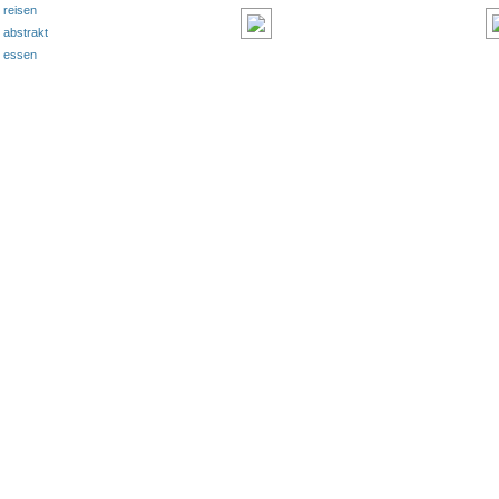
reisen
abstrakt
essen