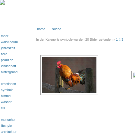
home
suche
meer
In der Kategorie symbole wurden 20 Bilder gefunden »
1
2
3
wald&baum
jahreszeit
tiere
pflanzen
landschaft
hintergrund
emotionen
symbole
himmel
wasser
eis
menschen
lifestyle
architektur