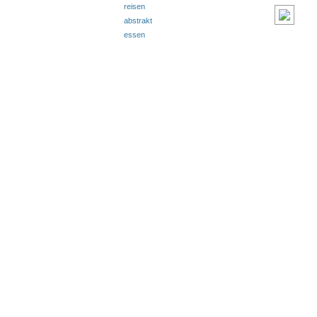
reisen
abstrakt
essen