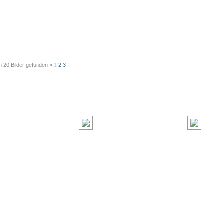
n 20 Bilder gefunden »
1
2
3