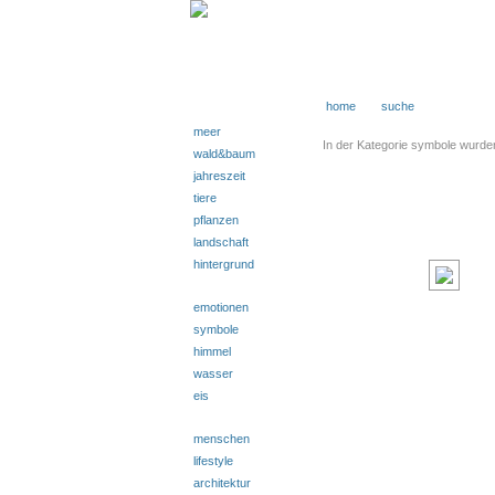
home
suche
meer
In der Kategorie symbole wurde
wald&baum
jahreszeit
tiere
pflanzen
landschaft
hintergrund
emotionen
symbole
himmel
wasser
eis
menschen
lifestyle
architektur