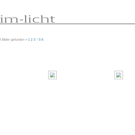
8 Bilder gefunden »
1
2
3
4
5
6