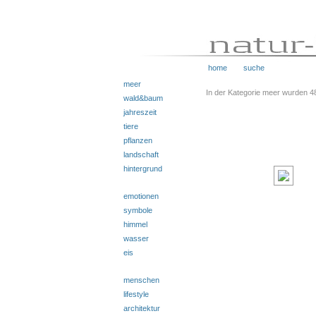
home
suche
meer
In der Kategorie meer wurden 4
wald&baum
jahreszeit
tiere
pflanzen
landschaft
hintergrund
emotionen
symbole
himmel
wasser
eis
menschen
lifestyle
architektur