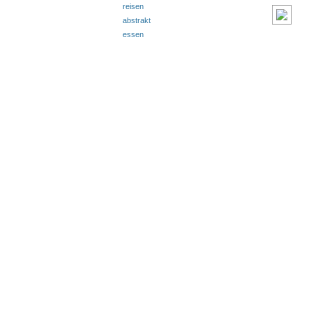
reisen
abstrakt
essen