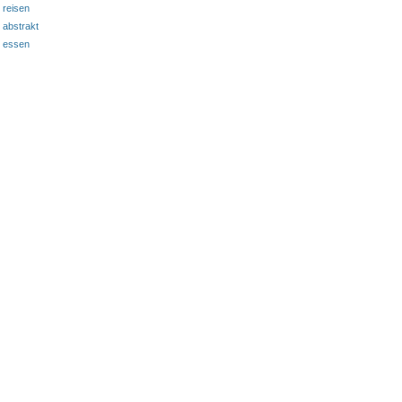
reisen
abstrakt
essen